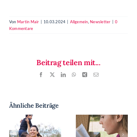
Von
Martin Mair
|
10.03.2024
|
Allgemein
,
Newsletter
|
0
Kommentare
Beitrag teilen mit...
Facebook
X
LinkedIn
WhatsApp
Xing
E-
Mail
Ähnliche Beiträge
n
Newsletter
vom
Lese- und
07.05.24: