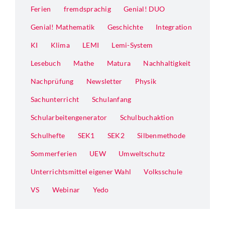
Ferien
fremdsprachig
Genial! DUO
Genial! Mathematik
Geschichte
Integration
KI
Klima
LEMI
Lemi-System
Lesebuch
Mathe
Matura
Nachhaltigkeit
Nachprüfung
Newsletter
Physik
Sachunterricht
Schulanfang
Schularbeitengenerator
Schulbuchaktion
Schulhefte
SEK1
SEK2
Silbenmethode
Sommerferien
UEW
Umweltschutz
Unterrichtsmittel eigener Wahl
Volksschule
VS
Webinar
Yedo