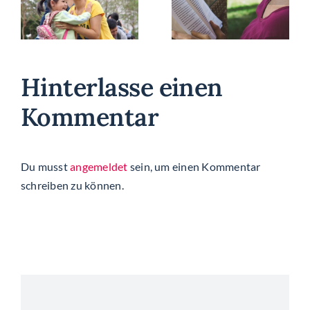
Rechtschreibstörung:
aft
Unser
Legasthenie
Angebot für
d
die Ferien
Hinterlasse einen
Kommentar
Du musst
angemeldet
sein, um einen Kommentar
schreiben zu können.