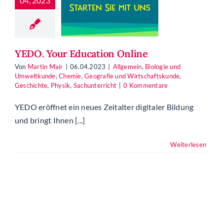
04, 2023
ein
Biologie und
tkunde
Chemie
ografie und
schaftskunde
YEDO. Your Education Online
hichte
Physik
chunterricht
Von
Martin Mair
|
06.04.2023
|
Allgemein
,
Biologie und
Umweltkunde
,
Chemie
,
Geografie und Wirtschaftskunde
,
Geschichte
,
Physik
,
Sachunterricht
|
0 Kommentare
YEDO eröffnet ein neues Zeitalter digitaler Bildung
und bringt Ihnen [...]
Weiterlesen