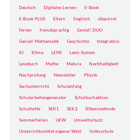
Deutsch
Digitales Lernen
E-Book
E-Book PLUS
Eltern
Englisch
eSquirrel
Ferien
fremdsprachig
Genial! DUO
Genial! Mathematik
Geschichte
Integration
KI
Klima
LEMI
Lemi-System
Lesebuch
Mathe
Matura
Nachhaltigkeit
Nachprüfung
Newsletter
Physik
Sachunterricht
Schulanfang
Schularbeitengenerator
Schulbuchaktion
Schulhefte
SEK1
SEK2
Silbenmethode
Sommerferien
UEW
Umweltschutz
Unterrichtsmittel eigener Wahl
Volksschule