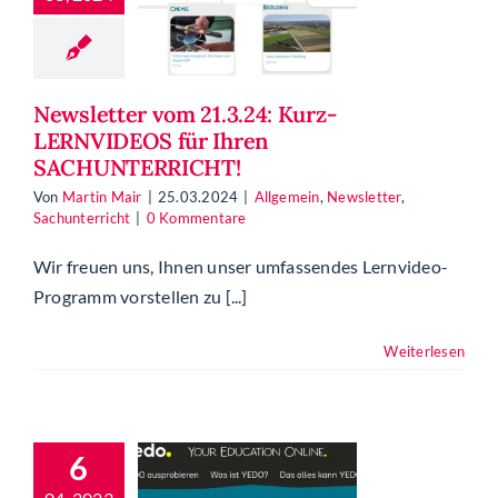
NVIDEOS
r Ihren
HUNTERRICHT!
Newsletter vom 21.3.24: Kurz-
ein
Newsletter
LERNVIDEOS für Ihren
chunterricht
SACHUNTERRICHT!
Von
Martin Mair
|
25.03.2024
|
Allgemein
,
Newsletter
,
Sachunterricht
|
0 Kommentare
Wir freuen uns, Ihnen unser umfassendes Lernvideo-
Programm vorstellen zu [...]
Weiterlesen
O. Your
ucation
6
Online