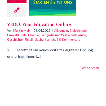
ein
Biologie und
tkunde
Chemie
ografie und
schaftskunde
YEDO. Your Education Online
hichte
Physik
chunterricht
Von
Martin Mair
|
06.04.2023
|
Allgemein
,
Biologie und
Umweltkunde
,
Chemie
,
Geografie und Wirtschaftskunde
,
Geschichte
,
Physik
,
Sachunterricht
|
0 Kommentare
YEDO eröffnet ein neues Zeitalter digitaler Bildung
und bringt Ihnen [...]
Weiterlesen