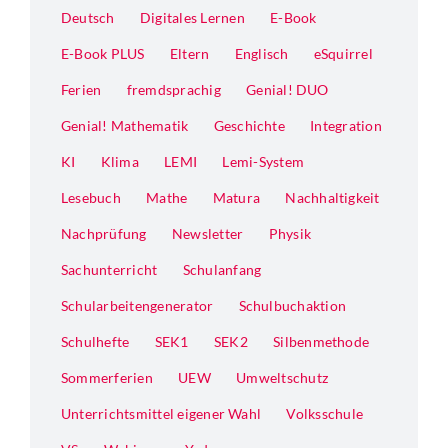
Deutsch
Digitales Lernen
E-Book
E-Book PLUS
Eltern
Englisch
eSquirrel
Ferien
fremdsprachig
Genial! DUO
Genial! Mathematik
Geschichte
Integration
KI
Klima
LEMI
Lemi-System
Lesebuch
Mathe
Matura
Nachhaltigkeit
Nachprüfung
Newsletter
Physik
Sachunterricht
Schulanfang
Schularbeitengenerator
Schulbuchaktion
Schulhefte
SEK1
SEK2
Silbenmethode
Sommerferien
UEW
Umweltschutz
Unterrichtsmittel eigener Wahl
Volksschule