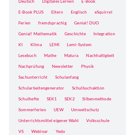
Deutsch
Digitales Lernen
E-Book
E-Book PLUS
Eltern
Englisch
eSquirrel
Ferien
fremdsprachig
Genial! DUO
Genial! Mathematik
Geschichte
Integration
KI
Klima
LEMI
Lemi-System
Lesebuch
Mathe
Matura
Nachhaltigkeit
Nachprüfung
Newsletter
Physik
Sachunterricht
Schulanfang
Schularbeitengenerator
Schulbuchaktion
Schulhefte
SEK1
SEK2
Silbenmethode
Sommerferien
UEW
Umweltschutz
Unterrichtsmittel eigener Wahl
Volksschule
VS
Webinar
Yedo