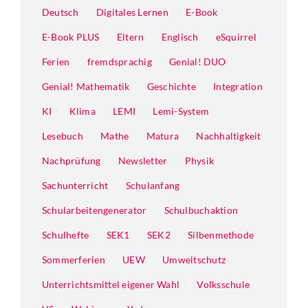
Deutsch
Digitales Lernen
E-Book
E-Book PLUS
Eltern
Englisch
eSquirrel
Ferien
fremdsprachig
Genial! DUO
Genial! Mathematik
Geschichte
Integration
KI
Klima
LEMI
Lemi-System
Lesebuch
Mathe
Matura
Nachhaltigkeit
Nachprüfung
Newsletter
Physik
Sachunterricht
Schulanfang
Schularbeitengenerator
Schulbuchaktion
Schulhefte
SEK1
SEK2
Silbenmethode
Sommerferien
UEW
Umweltschutz
Unterrichtsmittel eigener Wahl
Volksschule