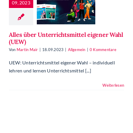
09, 2023
rrichtsmittel
ener Wahl
(UEW)
Allgemein
Alles über Unterrichtsmittel eigener Wahl
(UEW)
Von
Martin Mair
|
18.09.2023
|
Allgemein
|
0 Kommentare
UEW: Unterrichtsmittel eigener Wahl – individuell
lehren und lernen Unterrichtsmittel [...]
Weiterlesen